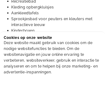
Recreatiebad
Kleding opbergkluisjes
Aankleedtafels
Sprookjesbad voor peuters en kleuters met
interactieve leeuw
Kinderboxen
Peutertoilet
Cookies op onze website
Whirlpool
Deze website maakt gebruik van cookies om de
Interactieve glijbaan (45 meter) met
nodige websitefuncties te bieden. Om de
fotomoment voor eigen gebruik
websitenavigatie en jouw online ervaring te
Massagestralen
verbeteren, websiteverkeer, gebruik en interactie te
Jetstreams
analyseren en om te helpen bij onze marketing- en
Draaikolk
advertentie-inspanningen.
Waterpaddestoel
Waterval
Uitzwembad
Buitenterrein met kleuter– en peuterbad
Air trampoline