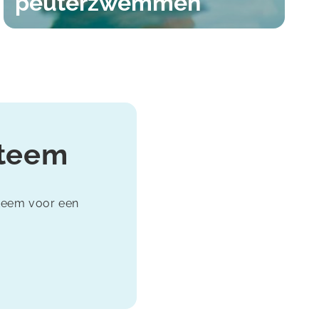
peuterzwemmen
steem
steem voor een