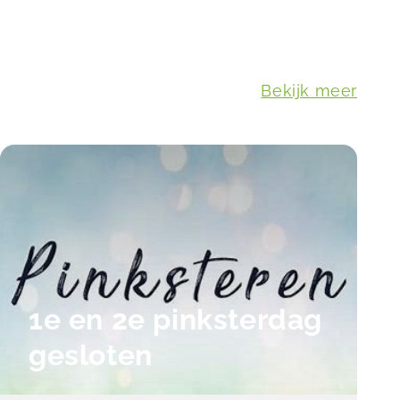
Bekijk meer
1e en 2e pinksterdag
gesloten