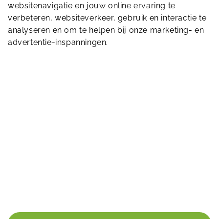
websitenavigatie en jouw online ervaring te
verbeteren, websiteverkeer, gebruik en interactie te
analyseren en om te helpen bij onze marketing- en
advertentie-inspanningen.
Sportlaan 8
3141 XN
Maassluis
010 5912 876
zwembad@dol-fijn.nl