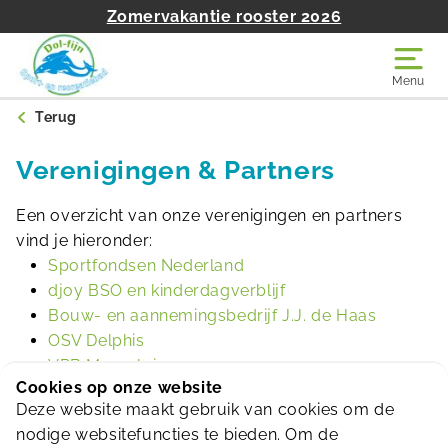
Zomervakantie rooster 2026
Menu
Terug
Verenigingen & Partners
Een overzicht van onze verenigingen en partners
vind je hieronder:
Sportfondsen Nederland
djoy BSO en kinderdagverblijf
Bouw- en aannemingsbedrijf J.J. de Haas
OSV Delphis
VRB Maassluis
Cookies op onze website
Triathlon Vereniging Rijnmond
Deze website maakt gebruik van cookies om de
ZVVS
nodige websitefuncties te bieden. Om de
Careyn