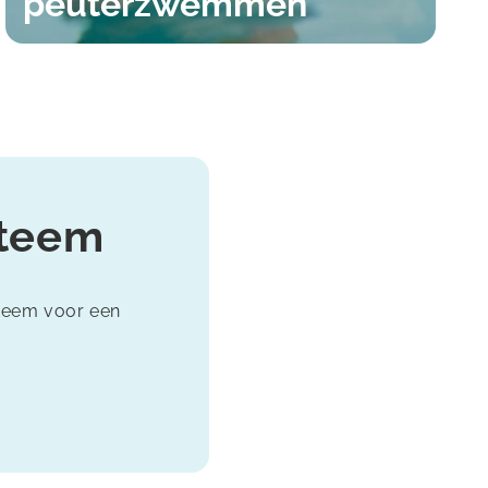
peuterzwemmen
steem
steem voor een