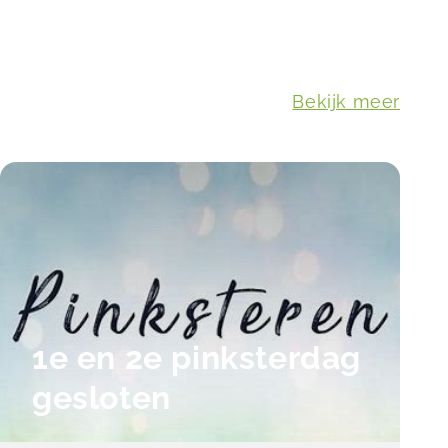
Bekijk meer
1e en 2e pinksterdag
gesloten